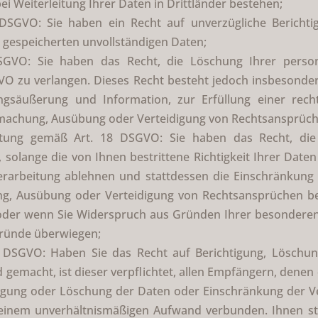
 Weiterleitung Ihrer Daten in Drittländer bestehen;
DSGVO: Sie haben ein Recht auf unverzügliche Berichtig
s gespeicherten unvollständigen Daten;
GVO: Sie haben das Recht, die Löschung Ihrer perso
VO zu verlangen. Dieses Recht besteht jedoch insbesonder
gsäußerung und Information, zur Erfüllung einer recht
dmachung, Ausübung oder Verteidigung von Rechtsansprüchen
itung gemäß Art. 18 DSGVO: Sie haben das Recht, die 
olange die von Ihnen bestrittene Richtigkeit Ihrer Date
rarbeitung ablehnen und stattdessen die Einschränkung 
g, Ausübung oder Verteidigung von Rechtsansprüchen b
der wenn Sie Widerspruch aus Gründen Ihrer besonderen 
 Gründe überwiegen;
 DSGVO: Haben Sie das Recht auf Berichtigung, Löschu
gemacht, ist dieser verpflichtet, allen Empfängern, dene
igung oder Löschung der Daten oder Einschränkung der Ver
t einem unverhältnismäßigen Aufwand verbunden. Ihnen s