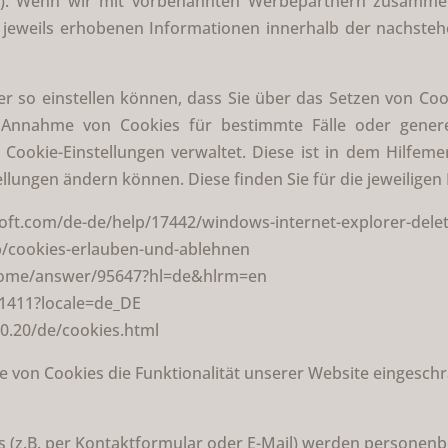
rn). Wenn wir mit vorbenannten Werbepartnern zusamme
jeweils erhobenen Informationen innerhalb der nachsteh
ser so einstellen können, dass Sie über das Setzen von Co
Annahme von Cookies für bestimmte Fälle oder generel
ie Cookie-Einstellungen verwaltet. Diese ist in dem Hilfe
tellungen ändern können. Diese finden Sie für die jeweilige
osoft.com/de-de/help/17442/windows-internet-explorer-del
kb/cookies-erlauben-und-ablehnen
hrome/answer/95647?hl=de&hlrm=en
21411?locale=de_DE
0.20/de/cookies.html
e von Cookies die Funktionalität unserer Website eingeschr
 (z.B. per Kontaktformular oder E-Mail) werden personen